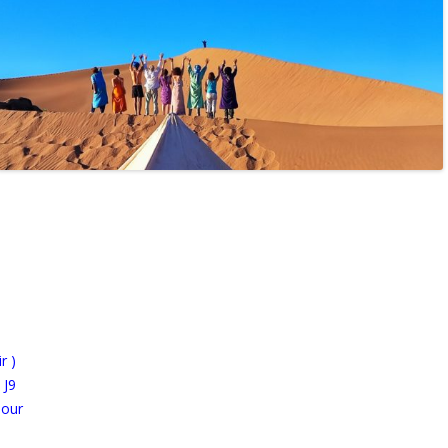
r )
 J9
jour