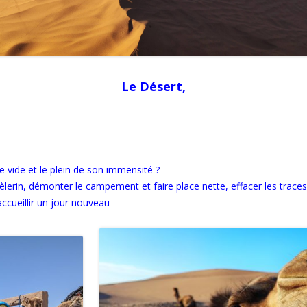
Le Désert,
 vide et le plein de son immensité ?
pèlerin, démonter le campement et faire place nette, effacer les tra
ccueillir
un jour nouveau