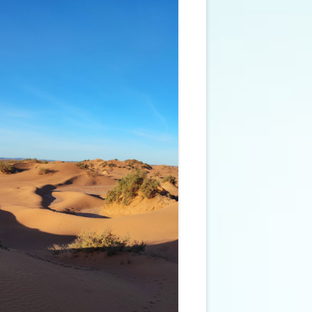
NEWSLETTER
POÉSIES
FORMULAIRE LIVRE D’OR
LE POÈME C’EST TOI
LE PRINTEMPS C’EST NOUS
LA LUNE
LE SOLEIL NOTRE ETOILE
LIENS
PLAN DU SITE