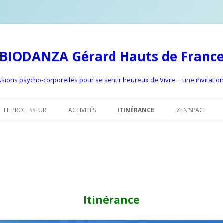
BIODANZA Gérard Hauts de Franc
ions psycho-corporelles pour se sentir heureux de Vivre… une invitation 
Aller
au
LE PROFESSEUR
ACTIVITÉS
ITINÉRANCE
ZEN’SPACE
contenu
principal
STAGE SE MOUVOIR ET
S’ÉMOUVOIR
BIODANZA & CÉRÉMONIE CACAO
CÉLÉBRONS L’ÉTÉ
Itinérance
STAGE VIVRE LA FLUIDITÉ ET
CULTIVER LE LÂCHER-PRISE