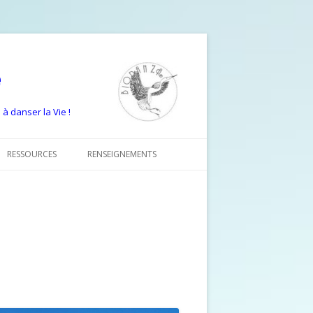
e
à danser la Vie !
RESSOURCES
RENSEIGNEMENTS
ARTICLES DU MOIS
FORMULAIRE DE RENSEIGNEMENT
VIDÉOS BIODANZA
FORMULAIRE ZEN’SPACE PRISE DE
RENDEZ-VOUS
TÉMOIGNAGES
FORMULAIRE D’INSCRIPTION
ARTICLES DE PRESSE
BIODANZA
LIVRE D’OR
FORMULAIRE D’INSCRIPTION