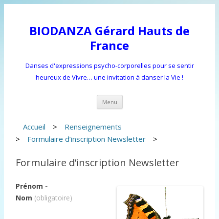
BIODANZA Gérard Hauts de
France
Danses d'expressions psycho-corporelles pour se sentir
heureux de Vivre… une invitation à danser la Vie !
Aller
Menu
au
contenu
principal
Accueil
>
Renseignements
>
Formulaire d’inscription Newsletter
>
Formulaire d’inscription Newsletter
Prénom -
Nom
(obligatoire)