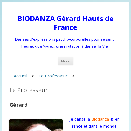
BIODANZA Gérard Hauts de
France
Danses d'expressions psycho-corporelles pour se sentir
heureux de Vivre… une invitation à danser la Vie !
Aller
Menu
au
contenu
principal
Accueil
>
Le Professeur
>
Le Professeur
Gérard
Je danse la
Biodanza
® en
France et dans le monde